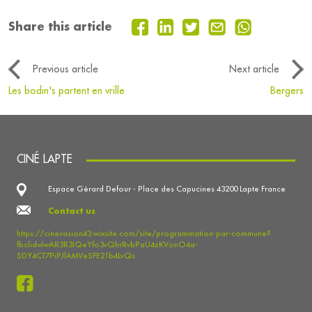
Share this article
Previous article
Next article
Les bodin's partent en vrille
Bergers
CINÉ LAPTE
Espace Gérard Defour - Place des Capucines 43200 Lapte France
Contact us
https://cinevasion43.wixsite.com/site/programmation-par-commune?
fbclid=IwAR3R3IQeYfo3vQhrRvbPaU4zKVonO4a-
SDY4CT7PiPJlAMVeSFE21b4LvQs