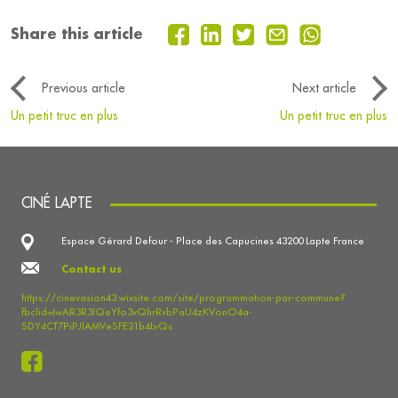
Share this article
Previous article
Next article
Un petit truc en plus
Un petit truc en plus
CINÉ LAPTE
Espace Gérard Defour - Place des Capucines 43200 Lapte France
Contact us
https://cinevasion43.wixsite.com/site/programmation-par-commune?
fbclid=IwAR3R3IQeYfo3vQhrRvbPaU4zKVonO4a-
SDY4CT7PiPJlAMVeSFE21b4LvQs