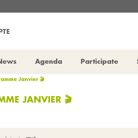
PTE
News
Agenda
Participate
ramme Janvier 🎬
MME JANVIER 🎬