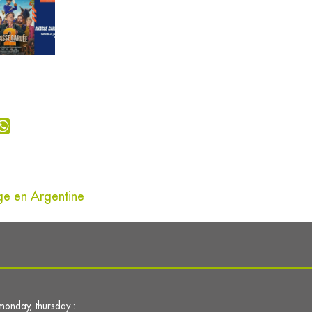
ge en Argentine
monday, thursday :