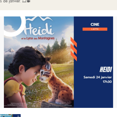
s de janvier. 🎞📽