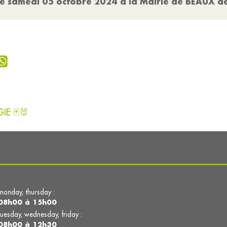
ce samedi 05 octobre 2024 à la Mairie de BEAUX d
IE 🃏🐰
monday, thursday :
08h00 à 15h00
tuesday, wednesday, friday :
08h00 à 12h30