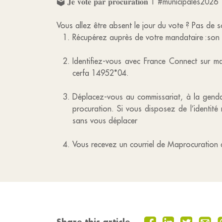
🗳️ 𝐉𝐞 𝐯𝐨𝐭𝐞 𝐩𝐚𝐫 𝐩𝐫𝐨𝐜𝐮𝐫𝐚𝐭𝐢𝐨𝐧 | #municipales2026
Vous allez être absent le jour du vote ? Pas de 
Récupérez auprès de votre mandataire :son 
Identifiez-vous avec France Connect sur ma
cerfa 14952*04.
Déplacez-vous au commissariat, à la gendar
procuration. Si vous disposez de l’identité
sans vous déplacer
Vous recevez un courriel de Maprocuration 
Share this article