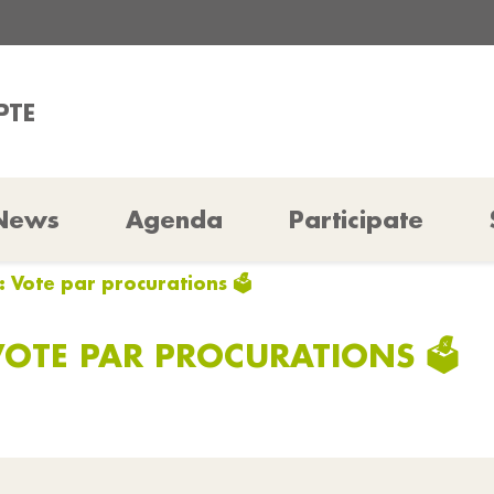
PTE
News
Agenda
Participate
: Vote par procurations 🗳️
VOTE PAR PROCURATIONS 🗳️