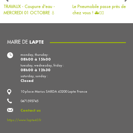
TRAVAUX - Coupure d'eau -
Le Pneumobile passe près de
MERCREDI 01 OCTOBRE 💧
chez vous ! 🚑👩‍⚕️
MAIRIE DE
LAPTE
monday, thursday :
08h00 à 15h00
tuesday, wednesday, friday :
08h00 à 12h30
saturday, sunday :
Closed
10 place Marius SARDA 43200 Lapte France
0471593745
Contact us
https://www.lapte43.fr