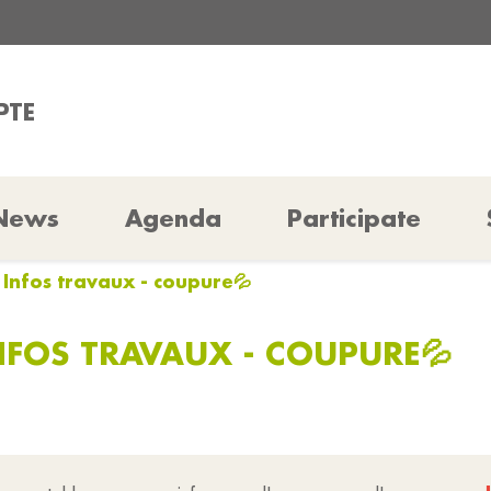
PTE
News
Agenda
Participate
: Infos travaux - coupure💦
INFOS TRAVAUX - COUPURE💦