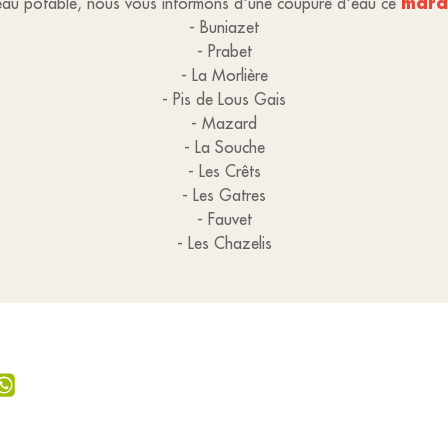
mardi
d'eau potable, nous vous informons d'une coupure d'eau ce
- Buniazet
- Prabet
- La Morlière
- Pis de Lous Gais
- Mazard
- La Souche
- Les Crêts
- Les Gatres
- Fauvet
- Les Chazelis