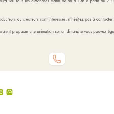
ura lieu tous les dimanches matin de 8h à 13h à partir du 7 ju
roducteurs ou créateurs sont intéressés, n'hésitez pas à contacter
teraient proposer une animation sur un dimanche vous pouvez éga