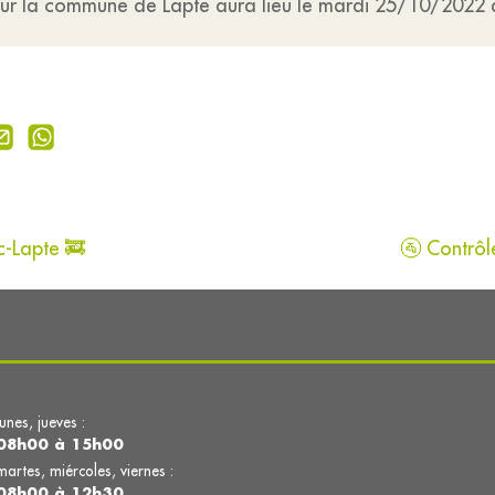
ur la commune de Lapte aura lieu le mardi 25/10/2022 à
-Lapte 🚒
🚰 Contrôl
lunes, jueves :
08h00 à 15h00
martes, miércoles, viernes :
08h00 à 12h30