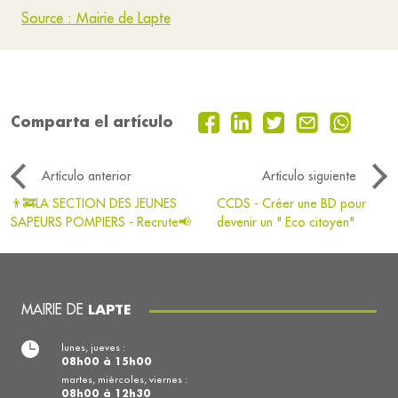
Source : Mairie de Lapte
Comparta el artículo
Artículo anterior
Artículo siguiente
👨‍🚒LA SECTION DES JEUNES
CCDS - Créer une BD pour
SAPEURS POMPIERS - Recrute📢
devenir un " Eco citoyen"
MAIRIE DE
LAPTE
lunes, jueves :
08h00 à 15h00
martes, miércoles, viernes :
08h00 à 12h30