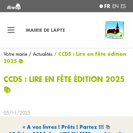
FR
EN
ES
MAIRIE DE LAPTE
/ CCDS : Lire en fête édition
Votre mairie
/ Actualités
2025 📚
CCDS : LIRE EN FÊTE ÉDITION 2025
📚
05/11/2025
« A vos livres ! Prêts ! Partez !!!
📚