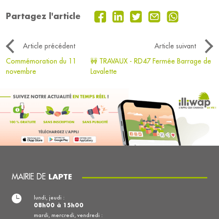
Partagez l'article
Article précédent
Article suivant
Commémoration du 11
🚧 TRAVAUX - RD47 Fermée Barrage de
novembre
Lavalette
MAIRIE DE
LAPTE
lundi, jeudi :
08h00 à 15h00
mardi, mercredi, vendredi :