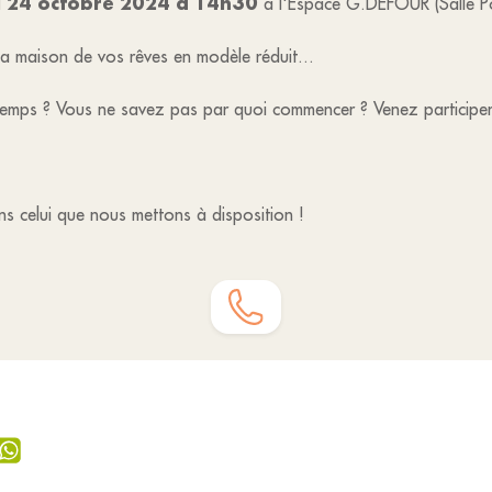
i 24 octobre 2024 à 14h30
à l'Espace G.DEFOUR (Salle Po
 la maison de vos rêves en modèle réduit...
temps ? Vous ne savez pas par quoi commencer ? Venez participer 
ns celui que nous mettons à disposition !