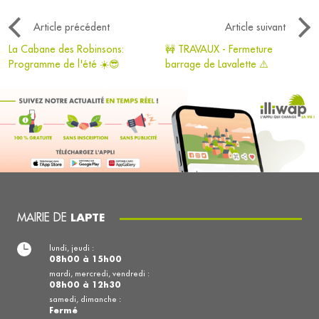
Article précédent
Article suivant
La Cabane des Robinsons:
🚧 TRAVAUX - Fermeture
Programme de l'été ☀️😎
barrage de Lavalette ⚠️
MAIRIE DE
LAPTE
lundi, jeudi :
08h00 à 15h00
mardi, mercredi, vendredi :
08h00 à 12h30
samedi, dimanche :
Fermé