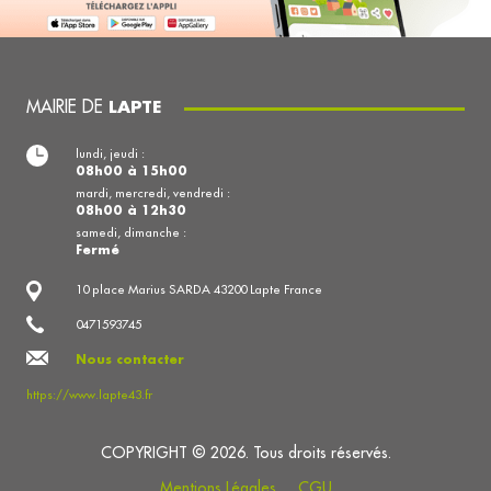
MAIRIE DE
LAPTE
lundi, jeudi :
08h00 à 15h00
mardi, mercredi, vendredi :
08h00 à 12h30
samedi, dimanche :
Fermé
10 place Marius SARDA 43200 Lapte France
0471593745
Nous contacter
https://www.lapte43.fr
COPYRIGHT © 2026. Tous droits réservés.
Mentions Légales
CGU