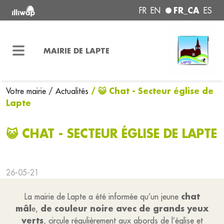
FR_CA
FR
EN
ES
MAIRIE DE LAPTE
/ 😺 Chat - Secteur église de
Votre mairie
/ Actualités
Lapte
😺 CHAT - SECTEUR ÉGLISE DE LAPTE
26-05-21
chat
La mairie de Lapte a été informée qu’un jeune
mâl
de couleur noire avec de grands yeux
e,
verts
, circule régulièrement aux abords de l’église et