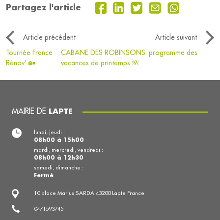
Partagez l'article
Article précédent
Article suivant
Tournée France
CABANE DES ROBINSONS: programme des
Rénov' 🏡
vacances de printemps 🌺
MAIRIE DE
LAPTE
lundi, jeudi :
08h00 à 15h00
mardi, mercredi, vendredi :
08h00 à 12h30
samedi, dimanche :
Fermé
10 place Marius SARDA 43200 Lapte France
0471593745