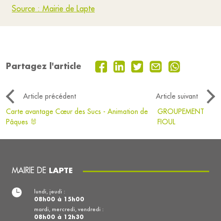
Source : Mairie de Lapte
Partagez l'article
Article précédent
Article suivant
Carte avantage Cœur des Sucs - Animation de
GROUPEMENT
Pâques 🐰
FIOUL
MAIRIE DE
LAPTE
lundi, jeudi :
08h00 à 15h00
mardi, mercredi, vendredi :
08h00 à 12h30