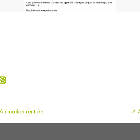
nimation rentrée
📌 