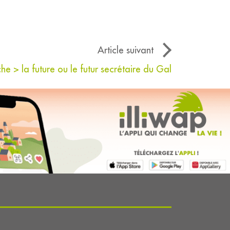
Article suivant
he > la future ou le futur secrétaire du Gal