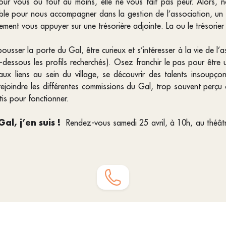
pour vous ou tout au moins, elle ne vous fait pas peur. Alors,
able pour nous accompagner dans la gestion de l’association, un n
ment vous appuyer sur une trésorière adjointe. La ou le trésorie
usser la porte du Gal, être curieux et s’intéresser à la vie de l’
i-dessous les profils recherchés). Osez franchir le pas pour être ut
eaux liens au sein du village, se découvrir des talents insoupço
 rejoindre les différentes commissions du Gal, trop souvent perçu
is pour fonctionner.
l, j’en suis !
Rendez-vous samedi 25 avril, à 10h, au théâtre