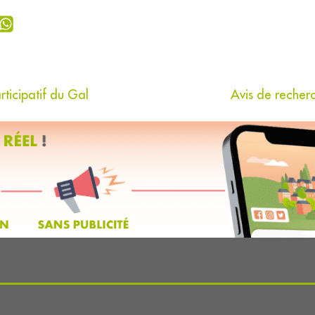
rticipatif du Gal
Avis de recherc