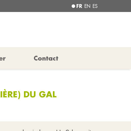
FR
EN
ES
er
Contact
IÈRE) DU GAL