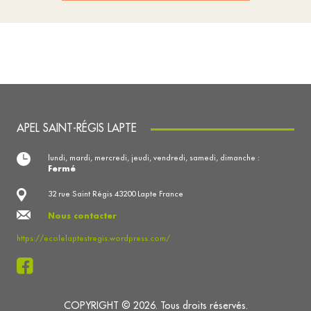
APEL SAINT-RÉGIS LAPTE
lundi, mardi, mercredi, jeudi, vendredi, samedi, dimanche :
Fermé
32 rue Saint Régis 43200 Lapte France
Nous contacter
https://ecolelaptestregis.wordpress.com/
COPYRIGHT © 2026. Tous droits réservés.