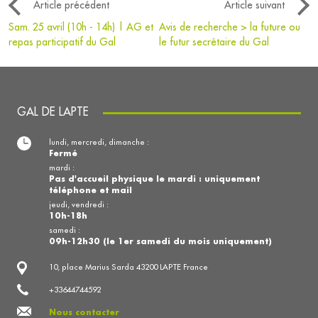
Article précédent
Article suivant
Sam. 25 avril (10h - 14h) | AG et
Avis de recherche > la future ou
repas participatif du Gal
le futur secrétaire du Gal
GAL DE LAPTE
lundi, mercredi, dimanche :
Fermé
mardi :
Pas d'accueil physique le mardi : uniquement
téléphone et mail
jeudi, vendredi :
10h-18h
samedi :
09h-12h30 (le 1er samedi du mois uniquement)
10, place Marius Sarda 43200 LAPTE France
+33644744592
Nous contacter